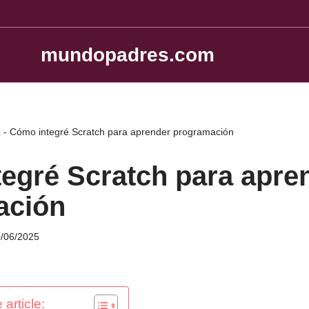
mundopadres.com
a
-
Cómo integré Scratch para aprender programación
egré Scratch para apre
ación
/06/2025
 article: