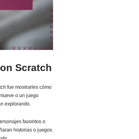
con Scratch
tch fue mostrarles cómo
 mueve o un juego
an explorando.
rsonajes favoritos o
ñaran historias o juegos
tir.