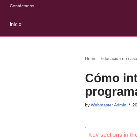
Contáctanos
Inicio
Home
-
Educación en cas
Cómo int
program
by
Webmaster Admin
20
Key sections in the