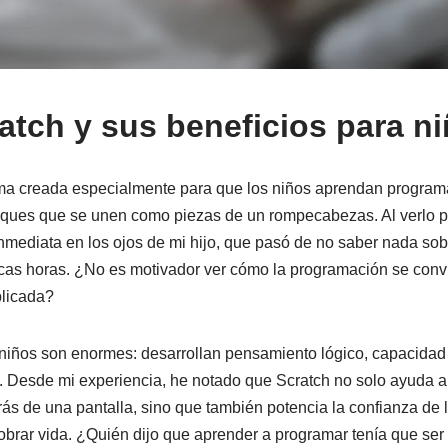
atch y sus beneficios para n
rma creada especialmente para que los niños aprendan program
bloques que se unen como piezas de un rompecabezas. Al verlo p
inmediata en los ojos de mi hijo, que pasó de no saber nada sob
as horas. ¿No es motivador ver cómo la programación se convi
plicada?
 niños son enormes: desarrollan pensamiento lógico, capacidad
d. Desde mi experiencia, he notado que Scratch no solo ayuda 
rás de una pantalla, sino que también potencia la confianza d
obrar vida. ¿Quién dijo que aprender a programar tenía que ser 