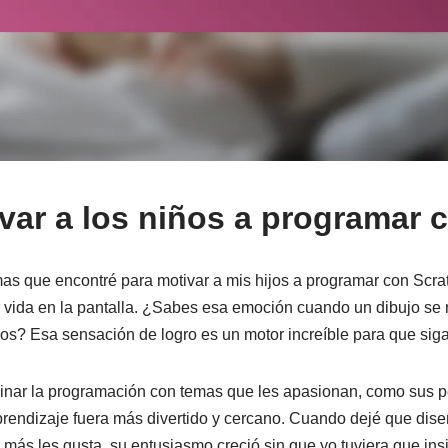
ar a los niños a programar 
as que encontré para motivar a mis hijos a programar con Scra
r vida en la pantalla. ¿Sabes esa emoción cuando un dibujo se
s? Esa sensación de logro es un motor increíble para que sig
nar la programación con temas que les apasionan, como sus pe
prendizaje fuera más divertido y cercano. Cuando dejé que dise
más les gusta, su entusiasmo creció sin que yo tuviera que insis