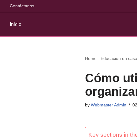
Contáctanos
Inicio
Home
-
Educación en cas
Cómo uti
organiza
by
Webmaster Admin
02
Key sections in the